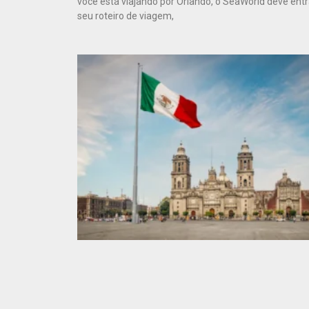
você está viajando por Orlando, o SeaWorld deve entr
seu roteiro de viagem,