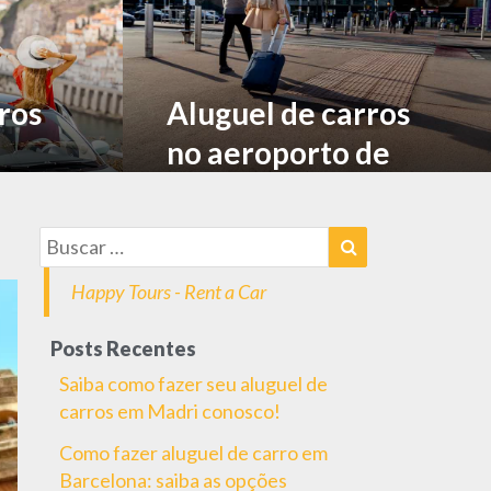
ros
Aluguel de carros
no aeroporto de
ções
Dublin: reserve e
retire
Happy Tours - Rent a Car
Posts Recentes
Saiba como fazer seu aluguel de
carros em Madri conosco!
Como fazer aluguel de carro em
Barcelona: saiba as opções