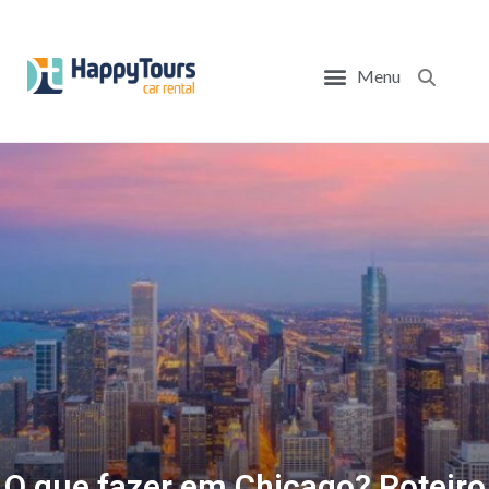
Menu
Pesq
BLOG HAPPY TOURS!
CARROS PARA VIAGEM
DICAS DE VIAGEM
PONTOS TURÍSTICOS
ROTEIROS DE VIAGEM
ALUGUE UM CARRO!
O que fazer em Chicago? Roteiro