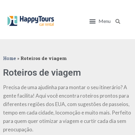
Menu
Pesq
BLOG HAPPY TOURS!
CARROS PARA VIAGEM
DICAS DE VIAGEM
PONTOS TURÍSTICOS
ROTEIROS DE VIAGEM
ALUGUE UM CARRO!
Home
»
Roteiros de viagem
Roteiros de viagem
Precisa de uma ajudinha para montar o seu itinerário? A
gente facilita! Aqui você encontra roteiros prontos para
diferentes regiões dos EUA, com sugestões de passeios,
tempo em cada cidade, locomoção e muito mais. Perfeito
para quem quer otimizar a viagem e curtir cada dia sem
preocupação.