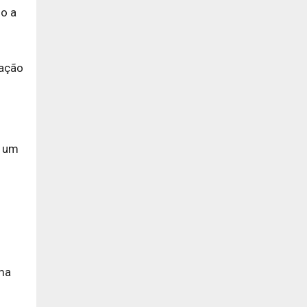
mo a
ração
e um
ma