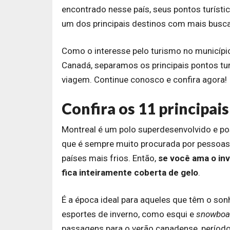
encontrado nesse país, seus pontos turíst
um dos principais destinos com mais buscas
Como o interesse pelo turismo no municíp
Canadá, separamos os principais pontos tur
viagem. Continue conosco e confira agora!
Confira os 11 principai
Montreal é um polo superdesenvolvido e pos
que é sempre muito procurada por pessoas 
países mais frios. Então,
se você ama o inv
fica inteiramente coberta de gelo
.
É a época ideal para aqueles que têm o son
esportes de inverno, como esqui e
snowboa
passagens para o verão canadense, períod