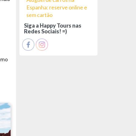
Espanha: reserve online e
sem cartão
Siga a Happy Tours nas
Redes Sociais! =)
como