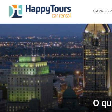
CARROS P
O qu