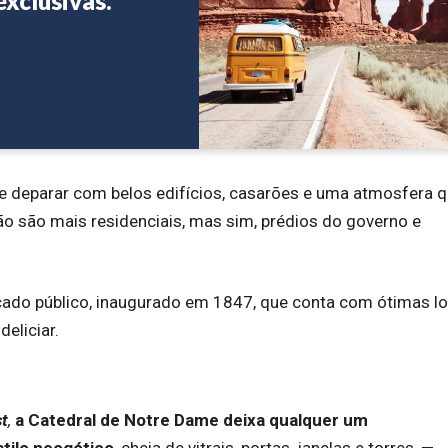
exclusivas.
se deparar com belos edifícios, casarões e uma atmosfera q
não são mais residenciais, mas sim, prédios do governo e
ado público, inaugurado em 1847, que conta com ótimas lo
eliciar.
st
,
a Catedral de Notre Dame deixa qualquer um
tilo neogótico
, cheia de vitrais, portas, janelas e torres, —