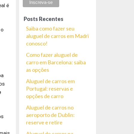
al é
Posts Recentes
Saiba como fazer seu
 o
aluguel de carros em Madri
conosco!
Como fazer aluguel de
carro em Barcelona: saiba
as opções
oa
Aluguel de carros em
os
Portugal: reservas e
e
opções de carro
Aluguel de carros no
aeroporto de Dublin:
os
reserve e retire
 mais
Aluguel de carros na