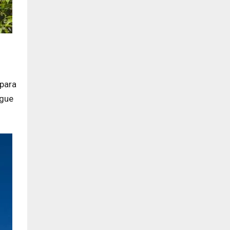
 para
egue