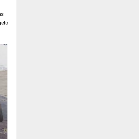
as
gelo