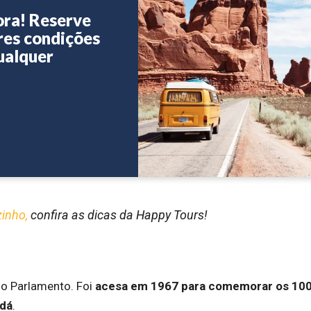
ora! Reserve
res condições
ualquer
zinho,
confira as dicas da Happy Tours!
do Parlamento. Foi
acesa em 1967 para comemorar os 10
adá
.