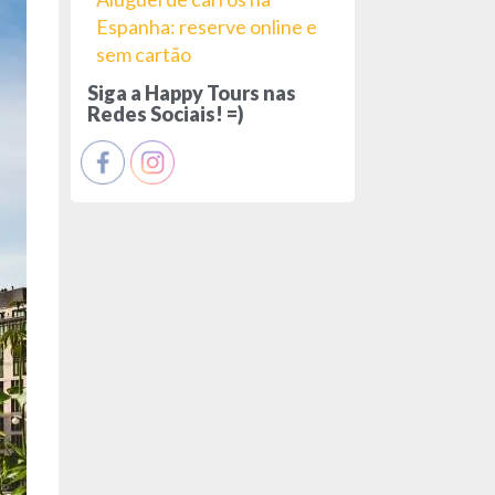
Espanha: reserve online e
sem cartão
Siga a Happy Tours nas
Redes Sociais! =)