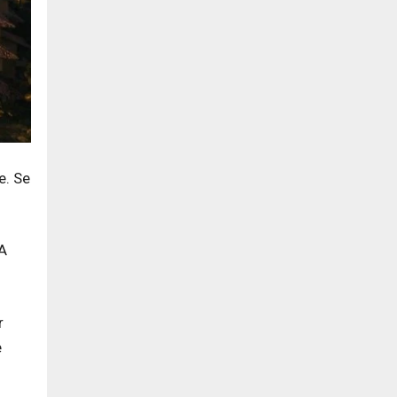
e. Se
 A
r
e