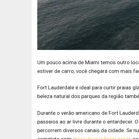
Um pouco acima de Miami temos outro local
estiver de carro, você chegará com mais fa
Fort Lauderdale é ideal para curtir praias
beleza natural dos parques da região també
Durante o verão americano de Fort Lauderdal
passeios ao ar livre durante o entardecer.
percorrem diversos canais da cidade. Se n
completo com
dicas do que fazer por lá
, co