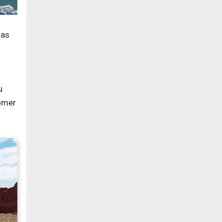
nas
u
comer