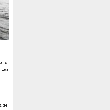
ar e
o Las
a de