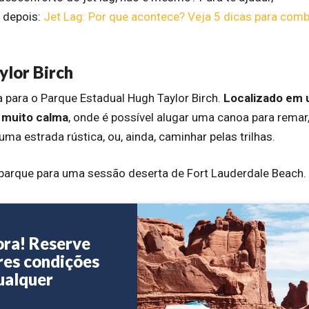
 depois:
Jet Lag: Por que acontece? Veja 5 dicas para comb
ylor Birch
a para o Parque Estadual Hugh Taylor Birch.
Localizado em
e muito calma
, onde é possível alugar uma canoa para remar
uma estrada rústica, ou, ainda, caminhar pelas trilhas.
 parque para uma sessão deserta de Fort Lauderdale Beach.
ora! Reserve
res condições
ualquer