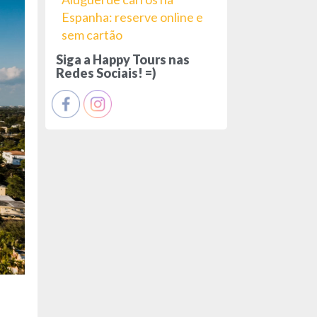
Espanha: reserve online e
sem cartão
Siga a Happy Tours nas
Redes Sociais! =)