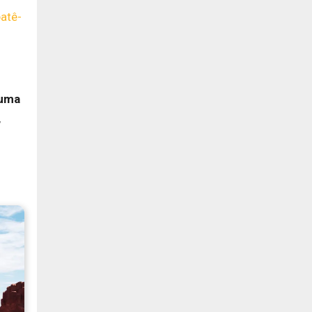
atê-
 uma
,