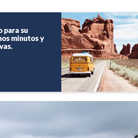
o para su
unos minutos y
vas.