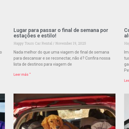
Lugar para passar o final de semana por
Co
estações e estilo!
a
Happy Tours Car Rental
November 19, 2025
Ha
ão
Nada melhor do que uma viagem de final de semana
Im
para descansar e se reconectar, não é? Confira nossa
tu
lista de destinos para viagem de
ga
Pe
Leer más "
Le