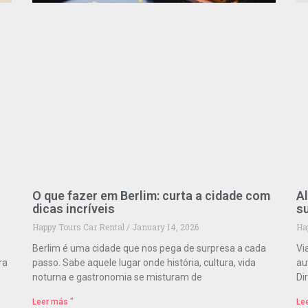
O que fazer em Berlim: curta a cidade com
Al
dicas incríveis
s
Happy Tours Car Rental
January 14, 2026
Ha
Berlim é uma cidade que nos pega de surpresa a cada
Vi
ra
passo. Sabe aquele lugar onde história, cultura, vida
au
noturna e gastronomia se misturam de
Di
Leer más "
Le