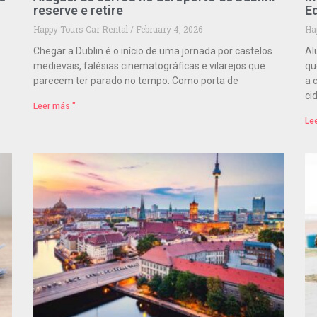
reserve e retire
E
Happy Tours Car Rental
February 4, 2026
Ha
Chegar a Dublin é o início de uma jornada por castelos
Al
medievais, falésias cinematográficas e vilarejos que
qu
parecem ter parado no tempo. Como porta de
a 
ci
Leer más "
Le