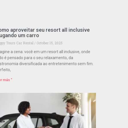
mo aproveitar seu resort all inclusive
lugando um carro
ppy Tours Car Rental
October 15, 2025
agine a cena: você em um resort all inclusive, onde
do é pensado para o seu relaxamento, da
stronomia diversificada ao entretenimento sem fim.
rfeito,
er más "