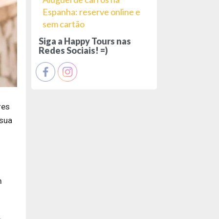
Espanha: reserve online e
sem cartão
Siga a Happy Tours nas
Redes Sociais! =)
res
 sua
m