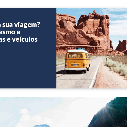
a sua viagem?
mesmo e
as e veículos