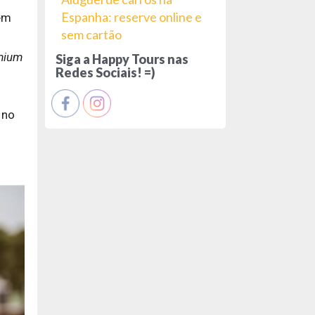
Espanha: reserve online e
bém
sem cartão
emium
Siga a Happy Tours nas
Redes Sociais! =)
 no