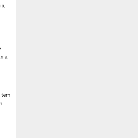
ia,
o
nia,
u tem
am