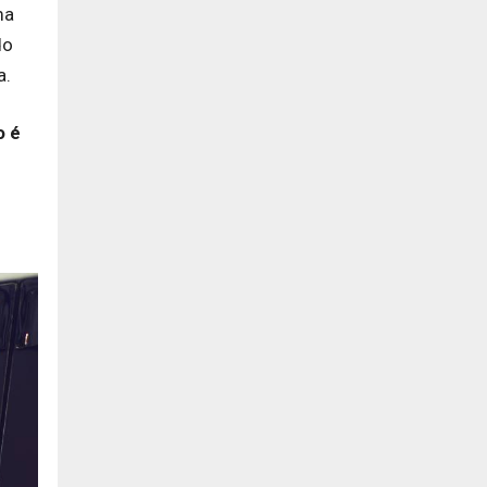
ma
do
a.
o é