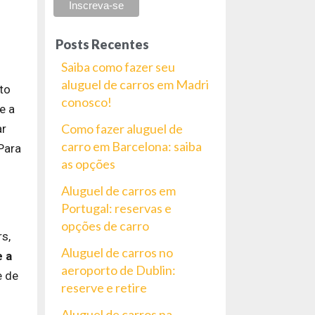
Posts Recentes
Saiba como fazer seu
aluguel de carros em Madri
to
conosco!
e a
Como fazer aluguel de
ar
carro em Barcelona: saiba
Para
as opções
Aluguel de carros em
Portugal: reservas e
opções de carro
s,
Aluguel de carros no
e a
aeroporto de Dublin:
e de
reserve e retire
Aluguel de carros na