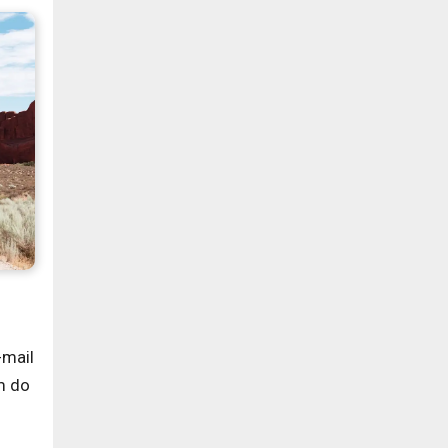
-mail
m do