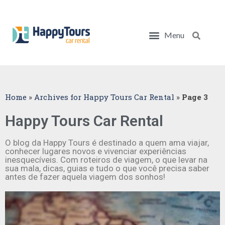
Menu
Pesq
BLOG HAPPY TOURS!
CARROS PARA VIAGEM
DICAS DE VIAGEM
PONTOS TURÍSTICOS
ROTEIROS DE VIAGEM
ALUGUE UM CARRO!
Home
»
Archives for Happy Tours Car Rental
»
Page 3
Happy Tours Car Rental
O blog da Happy Tours é destinado a quem ama viajar,
conhecer lugares novos e vivenciar experiências
inesquecíveis. Com roteiros de viagem, o que levar na
sua mala, dicas, guias e tudo o que você precisa saber
antes de fazer aquela viagem dos sonhos!