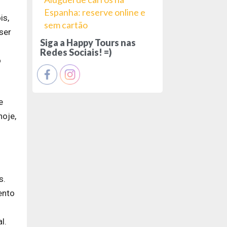
Espanha: reserve online e
is,
sem cartão
ser
Siga a Happy Tours nas
Redes Sociais! =)
o
e
hoje,
s.
ento
l.