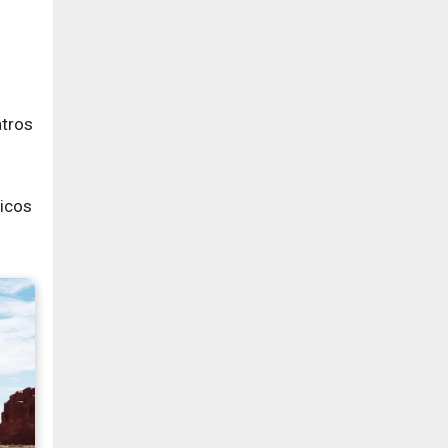
atros
ticos