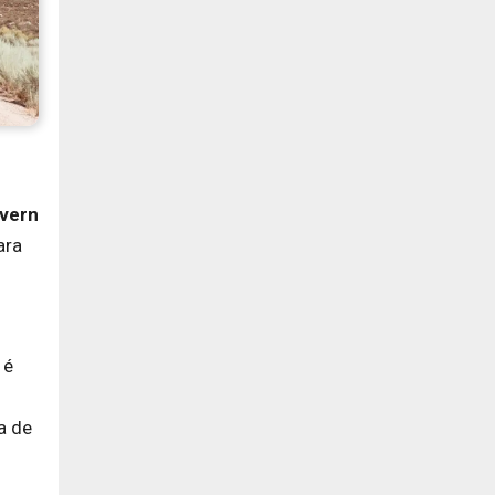
vern
ara
 é
a de