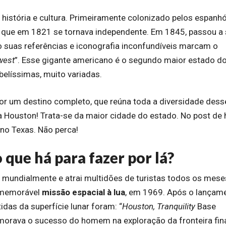
 história e cultura. Primeiramente colonizado pelos espanhó
, que em 1821 se tornava independente. Em 1845, passou a 
ão suas referências e iconografia inconfundíveis marcam o
west
”. Esse gigante americano é o segundo maior estado d
 belíssimas, muito variadas.
or um destino completo, que reúna toda a diversidade dess
 Houston! Trata-se da maior cidade do estado. No post de 
, no Texas. Não perca!
que há para fazer por lá?
 mundialmente e atrai multidões de turistas todos os mese
 memorável
missão espacial à lua
, em 1969. Após o lançam
idas da superfície lunar foram: “
Houston, Tranquility
Base
orava o sucesso do homem na exploração da fronteira fina