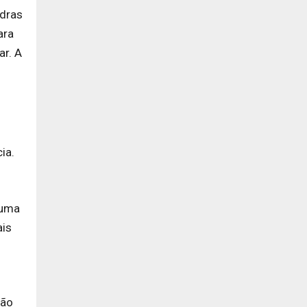
adras
ara
ar. A
ia.
 uma
ais
ção