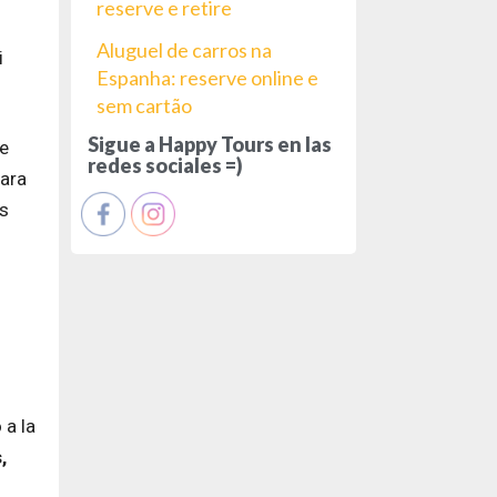
reserve e retire
Aluguel de carros na
i
Espanha: reserve online e
sem cartão
Sigue a Happy Tours en las
ue
redes sociales =)
para
rs
 a la
,