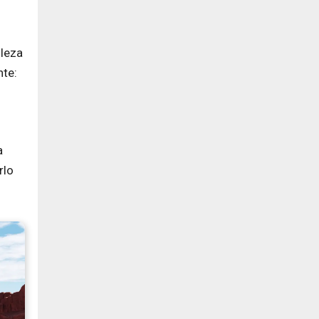
lleza
nte:
a
rlo