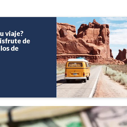
u viaje?
isfrute de
los de