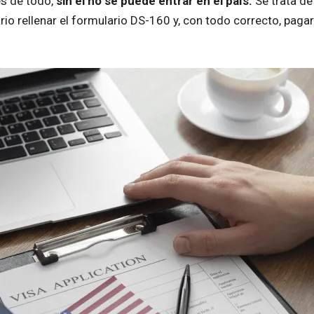
és de todo,
sin él no se puede entrar en el país.
Se trata de
io rellenar el formulario DS-160 y, con todo correcto, pagar