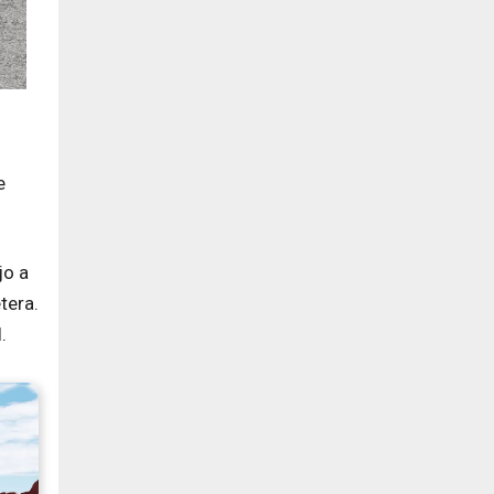
e
jo a
tera.
.