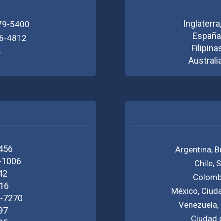
Inglaterr
379-5400
España
66-4812
Filipin
6
Australi
7456
Argentina, 
8-1006
Chile,
42
Colombi
216
México, Ciud
0-7270
Venezuela,
97
Ciudad 