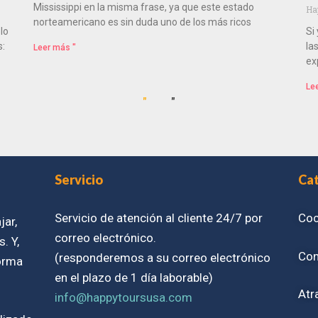
Mississippi en la misma frase, ya que este estado
Ha
norteamericano es sin duda uno de los más ricos
lo
Si
s:
la
Leer más "
ex
Le
"
"
Servicio
Ca
Servicio de atención al cliente 24/7 por
Coc
jar,
correo electrónico.
. Y,
Con
(responderemos a su correo electrónico
forma
en el plazo de 1 día laborable)
Atr
info@happytoursusa.com