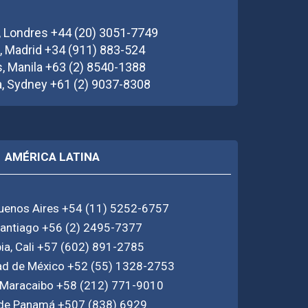
a, Londres +44 (20) 3051-7749
, Madrid +34 (911) 883-524
as, Manila +63 (2) 8540-1388
a, Sydney +61 (2) 9037-8308
AMÉRICA LATINA
Buenos Aires +54 (11) 5252-6757
 Santiago +56 (2) 2495-7377
a, Cali +57 (602) 891-2785
ad de México +52 (55) 1328-2753
 Maracaibo +58 (212) 771-9010
de Panamá +507 (838) 6929