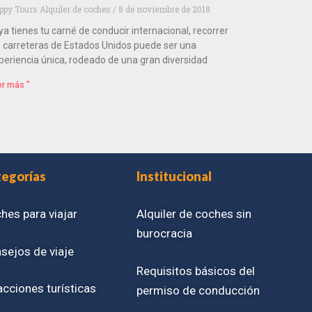
ppy Tours Alquiler de coches
8 de noviembre de 2018
 ya tienes tu carné de conducir internacional, recorrer
s carreteras de Estados Unidos puede ser una
periencia única, rodeado de una gran diversidad
er más "
tegorías
Institucional
hes para viajar
Alquiler de coches sin
burocracia
sejos de viaje
Requisitos básicos del
acciones turísticas
permiso de conducción